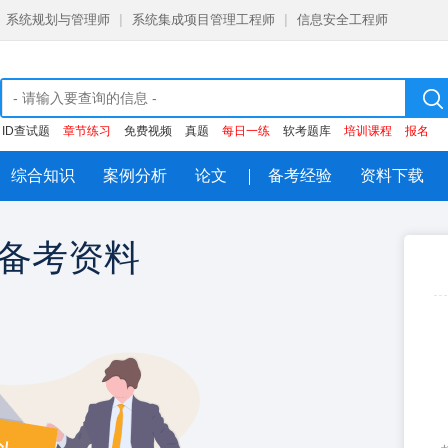
系统规划与管理师
|
系统集成项目管理工程师
|
信息安全工程师
ID查试题
章节练习
免费视频
真题
每日一练
软考题库
培训课程
报名
综合知识
案例分析
论文
备考经验
资料下载
备考资料
注册即领
大
每日一练，章节练习，历年