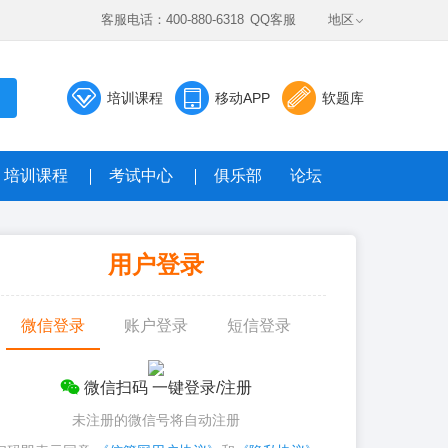
客服电话：400-880-6318
QQ客服
地区
培训课程
移动APP
软题库
培训课程
考试中心
俱乐部
论坛
数据题库系统
用户登录
真题，全真模考免费答
微信登录
账户登录
短信登录
微信扫码 一键登录/注册
未注册的微信号将自动注册