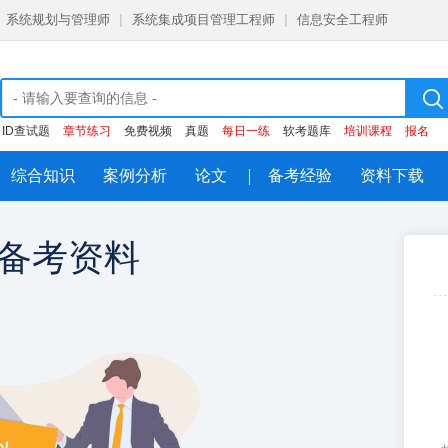
系统规划与管理师
|
系统集成项目管理工程师
|
信息安全工程师
ID查试题
章节练习
免费视频
真题
每日一练
软考题库
培训课程
报名
综合知识
案例分析
论文
备考经验
资料下载
备考资料
注册即领
大
每日一练，章节练习，历年