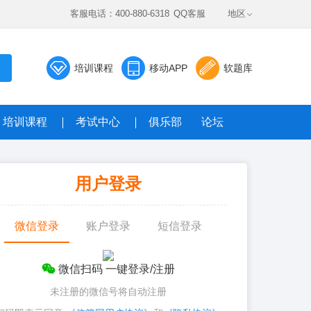
客服电话：400-880-6318
QQ客服
地区
培训课程
移动APP
软题库
培训课程
考试中心
俱乐部
论坛
数据题库系统
用户登录
真题，全真模考免费答
微信登录
账户登录
短信登录
微信扫码 一键登录/注册
未注册的微信号将自动注册