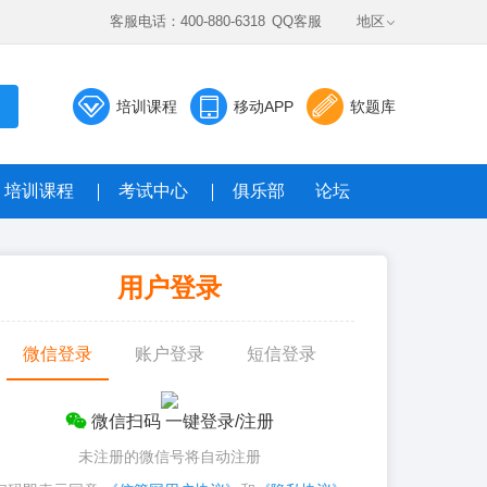
客服电话：400-880-6318
QQ客服
地区
培训课程
移动APP
软题库
培训课程
考试中心
俱乐部
论坛
数据题库系统
用户登录
真题，全真模考免费答
微信登录
账户登录
短信登录
微信扫码 一键登录/注册
未注册的微信号将自动注册