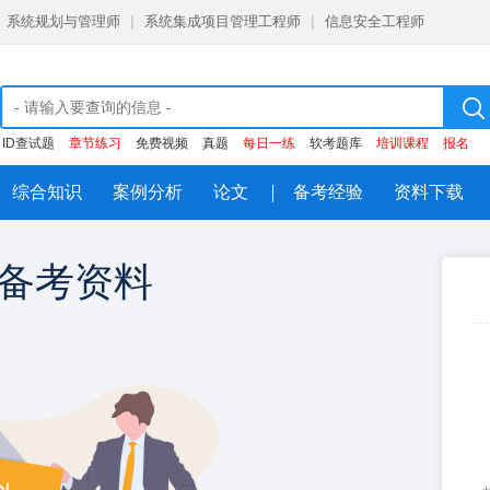
系统规划与管理师
|
系统集成项目管理工程师
|
信息安全工程师
ID查试题
章节练习
免费视频
真题
每日一练
软考题库
培训课程
报名
综合知识
案例分析
论文
备考经验
资料下载
备考资料
注册即领
大
每日一练，章节练习，历年