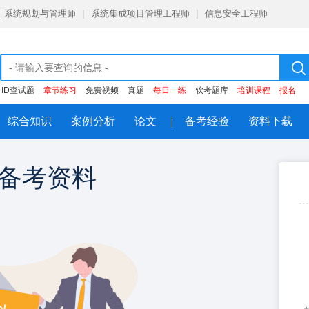
系统规划与管理师
|
系统集成项目管理工程师
|
信息安全工程师
ID查试题
章节练习
免费视频
真题
每日一练
软考题库
培训课程
报名
综合知识
案例分析
论文
备考经验
资料下载
备考资料
注册即领
大
每日一练，章节练习，历年