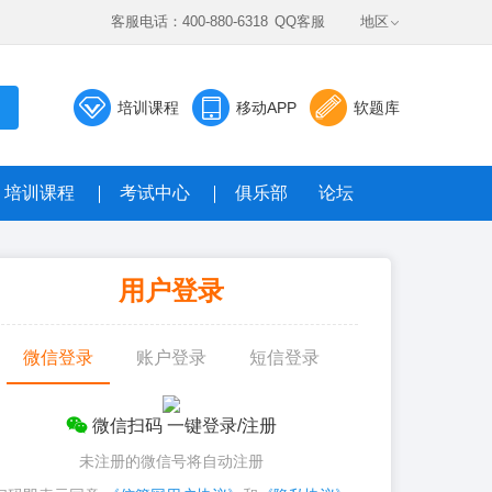
客服电话：400-880-6318
QQ客服
地区
培训课程
移动APP
软题库
培训课程
考试中心
俱乐部
论坛
数据题库系统
用户登录
真题，全真模考免费答
微信登录
账户登录
短信登录
微信扫码 一键登录/注册
未注册的微信号将自动注册