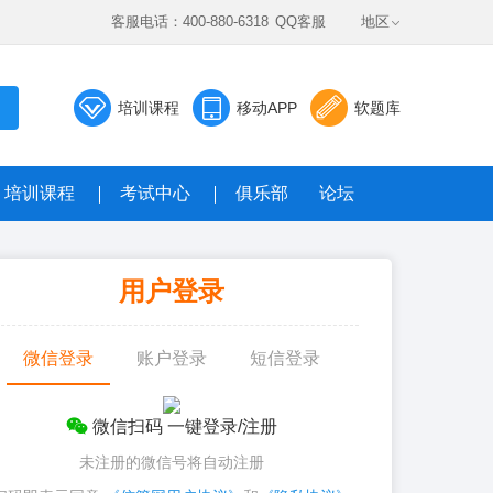
客服电话：400-880-6318
QQ客服
地区
培训课程
移动APP
软题库
培训课程
考试中心
俱乐部
论坛
数据题库系统
用户登录
真题，全真模考免费答
微信登录
账户登录
短信登录
微信扫码 一键登录/注册
未注册的微信号将自动注册