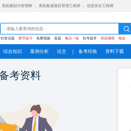
系统规划与管理师
|
系统集成项目管理工程师
|
信息安全工程师
ID查试题
章节练习
免费视频
真题
每日一练
软考题库
培训课程
报名
综合知识
案例分析
论文
备考经验
资料下载
备考资料
注册即领
大
每日一练，章节练习，历年