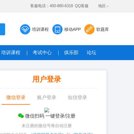
客服电话：400-880-6318
QQ客服
地区
培训课程
移动APP
软题库
培训课程
考试中心
俱乐部
论坛
数据题库系统
用户登录
真题，全真模考免费答
微信登录
账户登录
短信登录
微信扫码 一键登录/注册
未注册的微信号将自动注册