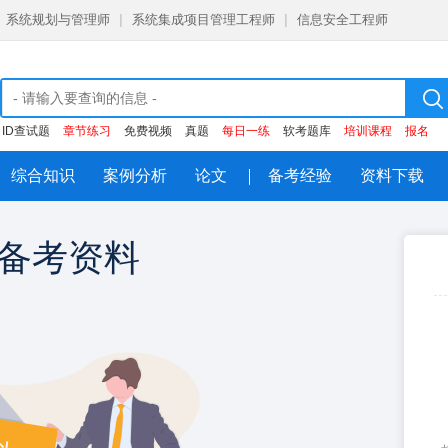
系统规划与管理师
|
系统集成项目管理工程师
|
信息安全工程师
ID查试题
章节练习
免费视频
真题
每日一练
软考题库
培训课程
报名
综合知识
案例分析
论文
备考经验
资料下载
备考资料
注册即领
大
每日一练，章节练习，历年