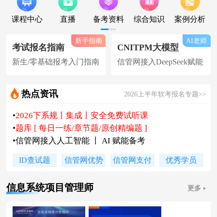
课程中心
直播
备考资料
综合知识
案例分析
新手指南
AI老师
考试报名指南
CNITPM大模型
新生/零基础报考入门指南
信管网接入DeepSeek赋能
•
2026下系规丨集成丨安全免费试听课
热点资讯
2026上半年软考报名专题>>
•
题库 [ 每日一练/章节题/原创精编题 ]
•
信管网接入人工智能 丨 AI 赋能备考
•
软考高项|集成等各科真题汇总下载
•
信管网软考讲师合作招聘(全职/兼职)
•
各地2026下半年软考报名时间及通知
•
2026上半年软考证书领取时间及通知
ID查试题
信管网优势
信管网支付
优秀学员
•
陈老师新书《你真能懂的项目管理》
信息系统项目管理师
更多