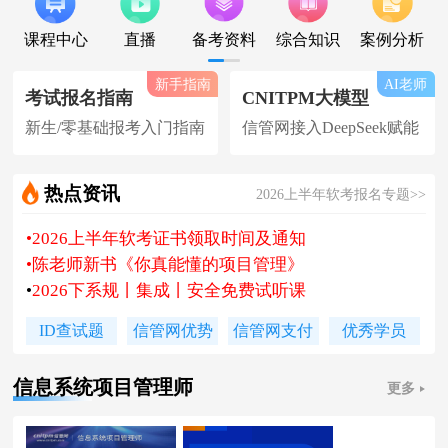
课程中心
直播
备考资料
综合知识
案例分析
新手指南
AI老师
考试报名指南
CNITPM大模型
新生/零基础报考入门指南
信管网接入DeepSeek赋能
热点资讯
2026上半年软考报名专题>>
•
2026上半年软考证书领取时间及通知
•
陈老师新书《你真能懂的项目管理》
•
2026下系规丨集成丨安全免费试听课
•
题库 [ 每日一练/章节题/原创精编题 ]
ID查试题
信管网优势
信管网支付
优秀学员
•
信管网接入人工智能 丨 AI 赋能备考
•
软考高项|集成等各科真题汇总下载
信息系统项目管理师
更多
•
信管网软考讲师合作招聘(全职/兼职)
•
各地2026下半年软考报名时间及通知