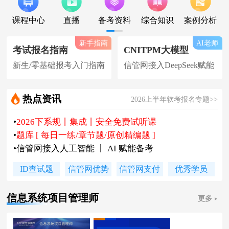
课程中心
直播
备考资料
综合知识
案例分析
新手指南
AI老师
考试报名指南
CNITPM大模型
新生/零基础报考入门指南
信管网接入DeepSeek赋能
热点资讯
2026上半年软考报名专题>>
•
2026下系规丨集成丨安全免费试听课
•
题库 [ 每日一练/章节题/原创精编题 ]
•
信管网接入人工智能 丨 AI 赋能备考
•
软考高项|集成等各科真题汇总下载
ID查试题
信管网优势
信管网支付
优秀学员
•
信管网软考讲师合作招聘(全职/兼职)
•
各地2026下半年软考报名时间及通知
信息系统项目管理师
更多
•
2026上半年软考证书领取时间及通知
•
陈老师新书《你真能懂的项目管理》