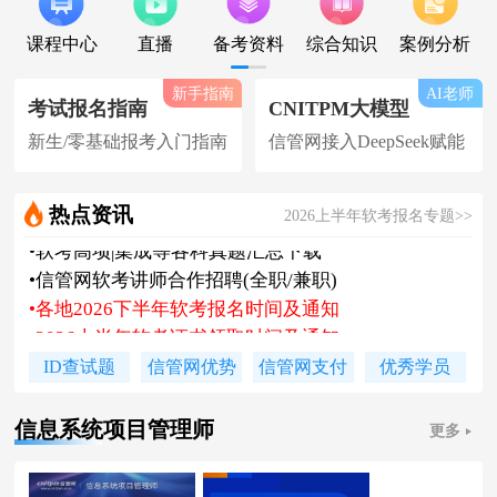
课程中心
直播
备考资料
综合知识
案例分析
新手指南
AI老师
考试报名指南
CNITPM大模型
新生/零基础报考入门指南
信管网接入DeepSeek赋能
热点资讯
2026上半年软考报名专题>>
•
2026上半年软考证书领取时间及通知
•
陈老师新书《你真能懂的项目管理》
•
2026下系规丨集成丨安全免费试听课
•
题库 [ 每日一练/章节题/原创精编题 ]
ID查试题
信管网优势
信管网支付
优秀学员
•
信管网接入人工智能 丨 AI 赋能备考
•
软考高项|集成等各科真题汇总下载
信息系统项目管理师
更多
•
信管网软考讲师合作招聘(全职/兼职)
•
各地2026下半年软考报名时间及通知