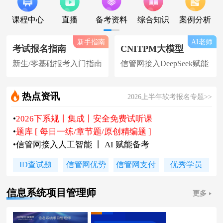
课程中心
直播
备考资料
综合知识
案例分析
新手指南
AI老师
考试报名指南
CNITPM大模型
新生/零基础报考入门指南
信管网接入DeepSeek赋能
热点资讯
2026上半年软考报名专题>>
•
2026下系规丨集成丨安全免费试听课
•
题库 [ 每日一练/章节题/原创精编题 ]
•
信管网接入人工智能 丨 AI 赋能备考
•
软考高项|集成等各科真题汇总下载
ID查试题
信管网优势
信管网支付
优秀学员
•
信管网软考讲师合作招聘(全职/兼职)
•
各地2026下半年软考报名时间及通知
信息系统项目管理师
更多
•
2026上半年软考证书领取时间及通知
•
陈老师新书《你真能懂的项目管理》