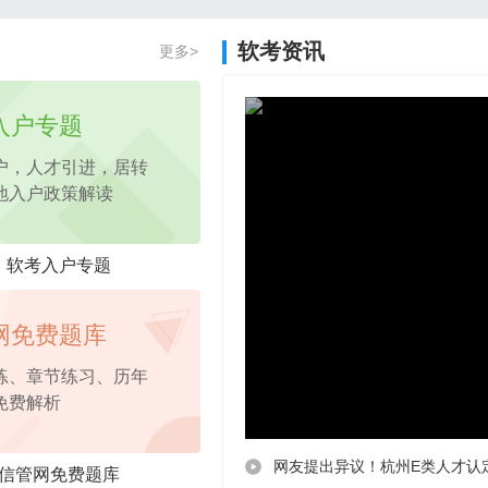
2026年项目管理认证PM免费试听课程
软考资讯
更多>
2026年pmp免费试听
课程，考点精讲
入户专题
户，人才引进，居转
地入户政策解读
软考入户专题
网免费题库
练、章节练习、历年
免费解析
网友提出异议！杭州E类人才认
信管网免费题库