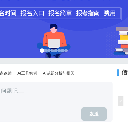
程师
计师
信
论点论述
AI工具实例
AI试题分析与批阅
<
发送