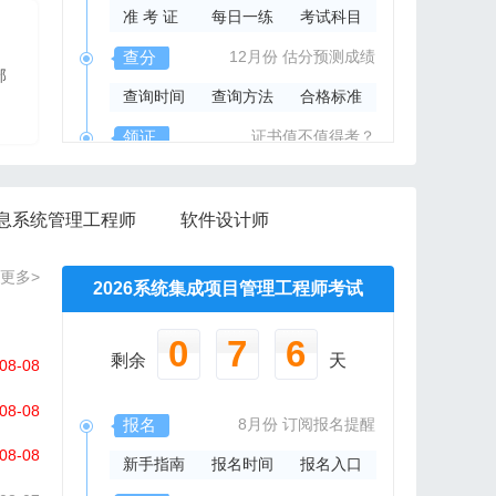
准 考 证
每日一练
考试科目
2026年系规内部辅导资料
查分
12月份
估分预测成绩
部
报班免费邮寄辅导资料
查询时间
查询方法
合格标准
信管网精心组编资料集
领证
证书值不值得考？
领取时间
证书样本
证书查询
息系统管理工程师
软件设计师
更多>
2026系统集成项目管理工程师考试
0
7
6
剩余
天
08-08
08-08
报名
8月份
订阅报名提醒
08-08
新手指南
报名时间
报名入口