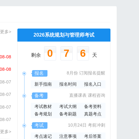
更多>
2026系统规划与管理师考试
0
7
6
剩余
天
08-08
08-08
报名
8月份
订阅报名提醒
08-07
新手指南
报名时间
报名入口
08-07
备考
直播课表
课程咨询
考试教材
考试大纲
备考资料
08-07
备考规划
备考刷题
真题考点
08-07
考试
10月24日
考前冲刺
更多>
考点速记
注意事项
考后答案