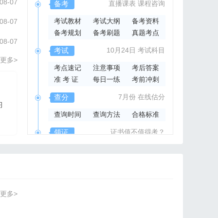
08-07
备考
直播课表
课程咨询
考试教材
考试大纲
备考资料
08-07
备考规划
备考刷题
真题考点
08-07
考试
10月24日
考试科目
更多>
考点速记
注意事项
考后答案
准 考 证
每日一练
考前冲刺
2026年集成官方指导书
查分
7月份
在线估分
习
2026系统集成项目管
查询时间
查询方法
合格标准
理工程师官方指导教材
领证
证书值不值得考？
领取时间
证书样本
证书查询
更多>