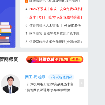
陈老师新书《你真能懂的项目管理》
3
4
2026下系规丨集成丨安全免费试听课
5
题库 [ 每日一练/章节题/原创精编题 ]
6
信管网接入人工智能 丨 AI 赋能备考
7
软考高项|集成等各科真题汇总下载
8
信管网软考讲师合作招聘(全职/兼职)
管网师资
网工-周老师
试听他的课
>
计算机网络工程师/实战经验丰富
信管网资深讲师/多年教学经验