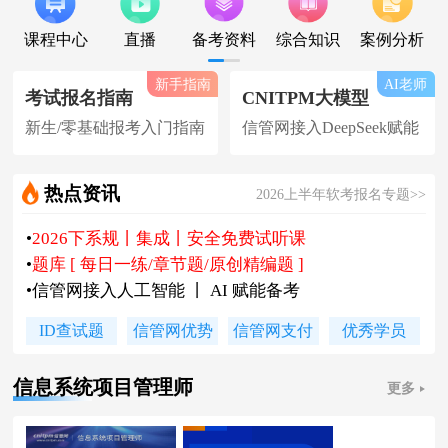
课程中心
直播
备考资料
综合知识
案例分析
新手指南
AI老师
考试报名指南
CNITPM大模型
新生/零基础报考入门指南
信管网接入DeepSeek赋能
热点资讯
2026上半年软考报名专题>>
•
2026下系规丨集成丨安全免费试听课
•
题库 [ 每日一练/章节题/原创精编题 ]
•
信管网接入人工智能 丨 AI 赋能备考
•
软考高项|集成等各科真题汇总下载
ID查试题
信管网优势
信管网支付
优秀学员
•
信管网软考讲师合作招聘(全职/兼职)
•
各地2026下半年软考报名时间及通知
信息系统项目管理师
更多
•
2026上半年软考证书领取时间及通知
•
陈老师新书《你真能懂的项目管理》