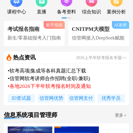
课程中心
直播
备考资料
综合知识
案例分析
新手指南
AI老师
考试报名指南
CNITPM大模型
新生/零基础报考入门指南
信管网接入DeepSeek赋能
热点资讯
2026上半年软考报名专题>>
•
软考高项|集成等各科真题汇总下载
•
信管网软考讲师合作招聘(全职/兼职)
•
各地2026下半年软考报名时间及通知
•
2026上半年软考证书领取时间及通知
ID查试题
信管网优势
信管网支付
优秀学员
•
陈老师新书《你真能懂的项目管理》
•
2026下系规丨集成丨安全免费试听课
信息系统项目管理师
更多
•
题库 [ 每日一练/章节题/原创精编题 ]
•
信管网接入人工智能 丨 AI 赋能备考