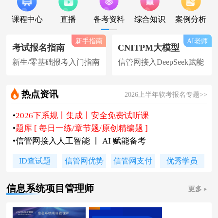
课程中心
直播
备考资料
综合知识
案例分析
新手指南
AI老师
考试报名指南
CNITPM大模型
新生/零基础报考入门指南
信管网接入DeepSeek赋能
热点资讯
2026上半年软考报名专题>>
•
软考高项|集成等各科真题汇总下载
•
信管网软考讲师合作招聘(全职/兼职)
•
各地2026下半年软考报名时间及通知
•
2026上半年软考证书领取时间及通知
ID查试题
信管网优势
信管网支付
优秀学员
•
陈老师新书《你真能懂的项目管理》
•
2026下系规丨集成丨安全免费试听课
信息系统项目管理师
更多
•
题库 [ 每日一练/章节题/原创精编题 ]
•
信管网接入人工智能 丨 AI 赋能备考