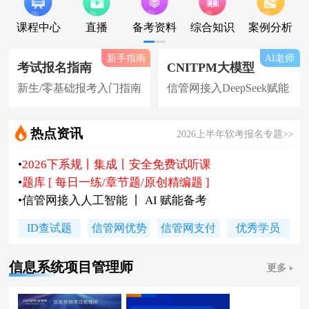
课程中心
直播
备考资料
综合知识
案例分析
新手指南
AI老师
考试报名指南
CNITPM大模型
新生/零基础报考入门指南
信管网接入DeepSeek赋能
热点资讯
2026上半年软考报名专题>>
•
2026下系规丨集成丨安全免费试听课
•
题库 [ 每日一练/章节题/原创精编题 ]
•
信管网接入人工智能 丨 AI 赋能备考
•
软考高项|集成等各科真题汇总下载
ID查试题
信管网优势
信管网支付
优秀学员
•
信管网软考讲师合作招聘(全职/兼职)
•
各地2026下半年软考报名时间及通知
信息系统项目管理师
更多
•
2026上半年软考证书领取时间及通知
•
陈老师新书《你真能懂的项目管理》