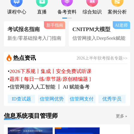
课程中心
直播
备考资料
综合知识
案例分析
新手指南
AI老师
考试报名指南
CNITPM大模型
新生/零基础报考入门指南
信管网接入DeepSeek赋能
热点资讯
2026上半年软考报名专题>>
•
2026下系规丨集成丨安全免费试听课
•
题库 [ 每日一练/章节题/原创精编题 ]
•
信管网接入人工智能 丨 AI 赋能备考
•
软考高项|集成等各科真题汇总下载
ID查试题
信管网优势
信管网支付
优秀学员
•
信管网软考讲师合作招聘(全职/兼职)
•
各地2026下半年软考报名时间及通知
信息系统项目管理师
更多
•
2026上半年软考证书领取时间及通知
•
陈老师新书《你真能懂的项目管理》