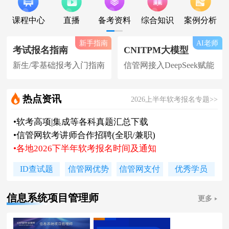
课程中心
直播
备考资料
综合知识
案例分析
新手指南
AI老师
考试报名指南
CNITPM大模型
新生/零基础报考入门指南
信管网接入DeepSeek赋能
热点资讯
2026上半年软考报名专题>>
•
软考高项|集成等各科真题汇总下载
•
信管网软考讲师合作招聘(全职/兼职)
•
各地2026下半年软考报名时间及通知
•
2026上半年软考证书领取时间及通知
ID查试题
信管网优势
信管网支付
优秀学员
•
陈老师新书《你真能懂的项目管理》
•
2026下系规丨集成丨安全免费试听课
信息系统项目管理师
更多
•
题库 [ 每日一练/章节题/原创精编题 ]
•
信管网接入人工智能 丨 AI 赋能备考