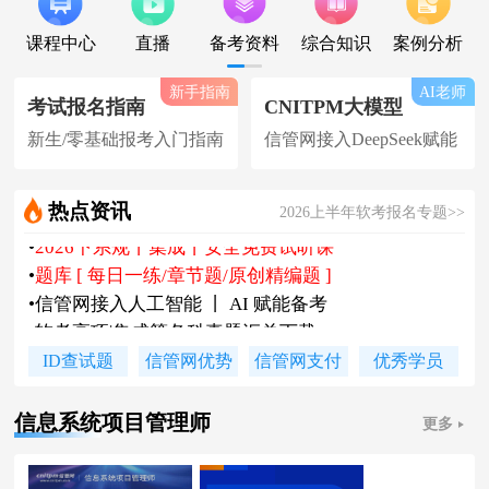
课程中心
直播
备考资料
综合知识
案例分析
新手指南
AI老师
考试报名指南
CNITPM大模型
新生/零基础报考入门指南
信管网接入DeepSeek赋能
热点资讯
2026上半年软考报名专题>>
•
软考高项|集成等各科真题汇总下载
•
信管网软考讲师合作招聘(全职/兼职)
•
各地2026下半年软考报名时间及通知
•
2026上半年软考证书领取时间及通知
ID查试题
信管网优势
信管网支付
优秀学员
•
陈老师新书《你真能懂的项目管理》
•
2026下系规丨集成丨安全免费试听课
信息系统项目管理师
更多
•
题库 [ 每日一练/章节题/原创精编题 ]
•
信管网接入人工智能 丨 AI 赋能备考