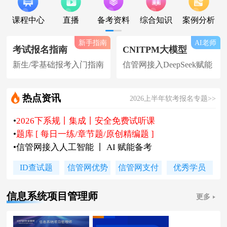
课程中心
直播
备考资料
综合知识
案例分析
新手指南
AI老师
考试报名指南
CNITPM大模型
新生/零基础报考入门指南
信管网接入DeepSeek赋能
热点资讯
2026上半年软考报名专题>>
•
2026下系规丨集成丨安全免费试听课
•
题库 [ 每日一练/章节题/原创精编题 ]
•
信管网接入人工智能 丨 AI 赋能备考
•
软考高项|集成等各科真题汇总下载
ID查试题
信管网优势
信管网支付
优秀学员
•
信管网软考讲师合作招聘(全职/兼职)
•
各地2026下半年软考报名时间及通知
信息系统项目管理师
更多
•
2026上半年软考证书领取时间及通知
•
陈老师新书《你真能懂的项目管理》