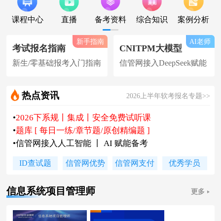
课程中心
直播
备考资料
综合知识
案例分析
新手指南
AI老师
考试报名指南
CNITPM大模型
新生/零基础报考入门指南
信管网接入DeepSeek赋能
热点资讯
2026上半年软考报名专题>>
•
2026下系规丨集成丨安全免费试听课
•
题库 [ 每日一练/章节题/原创精编题 ]
•
信管网接入人工智能 丨 AI 赋能备考
•
软考高项|集成等各科真题汇总下载
ID查试题
信管网优势
信管网支付
优秀学员
•
信管网软考讲师合作招聘(全职/兼职)
•
各地2026下半年软考报名时间及通知
信息系统项目管理师
更多
•
2026上半年软考证书领取时间及通知
•
陈老师新书《你真能懂的项目管理》