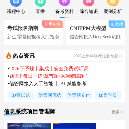
课程中心
直播
备考资料
综合知识
案例分析
新手指南
AI老师
考试报名指南
CNITPM大模型
新生/零基础报考入门指南
信管网接入DeepSeek赋能
热点资讯
2026上半年软考报名专题>>
•
2026下系规丨集成丨安全免费试听课
•
题库 [ 每日一练/章节题/原创精编题 ]
•
信管网接入人工智能 丨 AI 赋能备考
•
软考高项|集成等各科真题汇总下载
ID查试题
信管网优势
信管网支付
优秀学员
•
信管网软考讲师合作招聘(全职/兼职)
•
各地2026下半年软考报名时间及通知
信息系统项目管理师
更多
•
2026上半年软考证书领取时间及通知
•
陈老师新书《你真能懂的项目管理》