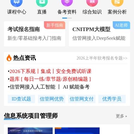
课程中心
直播
备考资料
综合知识
案例分析
新手指南
AI老师
考试报名指南
CNITPM大模型
新生/零基础报考入门指南
信管网接入DeepSeek赋能
热点资讯
2026上半年软考报名专题>>
•
2026下系规丨集成丨安全免费试听课
•
题库 [ 每日一练/章节题/原创精编题 ]
•
信管网接入人工智能 丨 AI 赋能备考
•
软考高项|集成等各科真题汇总下载
ID查试题
信管网优势
信管网支付
优秀学员
•
信管网软考讲师合作招聘(全职/兼职)
•
各地2026下半年软考报名时间及通知
信息系统项目管理师
更多
•
2026上半年软考证书领取时间及通知
•
陈老师新书《你真能懂的项目管理》