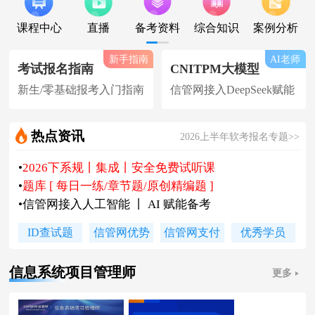
课程中心
直播
备考资料
综合知识
案例分析
新手指南
AI老师
考试报名指南
CNITPM大模型
新生/零基础报考入门指南
信管网接入DeepSeek赋能
热点资讯
2026上半年软考报名专题>>
•
2026下系规丨集成丨安全免费试听课
•
题库 [ 每日一练/章节题/原创精编题 ]
•
信管网接入人工智能 丨 AI 赋能备考
•
软考高项|集成等各科真题汇总下载
ID查试题
信管网优势
信管网支付
优秀学员
•
信管网软考讲师合作招聘(全职/兼职)
•
各地2026下半年软考报名时间及通知
信息系统项目管理师
更多
•
2026上半年软考证书领取时间及通知
•
陈老师新书《你真能懂的项目管理》