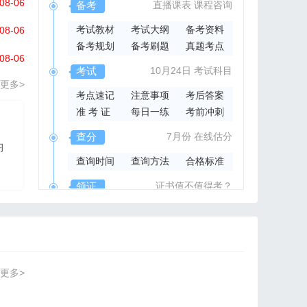
08-06
备考
直播课表
课程咨询
考试教材
考试大纲
备考资料
08-06
备考规划
备考刷题
真题考点
08-06
考试
10月24日
考试科目
更多>
考点速记
注意事项
考后答案
准 考 证
每日一练
考前冲刺
2026年集成官方指导书
查分
7月份
在线估分
习
2026系统集成项目管
查询时间
查询方法
合格标准
理工程师官方指导教材
领证
证书值不值得考？
领取时间
证书样本
证书查询
更多>