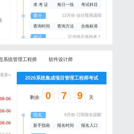
准 考 证
每日一练
考试科目
2026年系规内部辅导资料
查分
12月份
估分预测成绩
部
报班免费邮寄辅导资料
查询时间
查询方法
合格标准
信管网精心组编资料集
领证
证书值不值得考？
领取时间
证书样本
证书查询
息系统管理工程师
软件设计师
更多>
2026系统集成项目管理工程师考试
0
7
9
剩余
天
08-06
08-06
报名
8月份
订阅报名提醒
08-06
新手指南
报名时间
报名入口