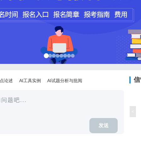
程师
计师
信
论点论述
AI工具实例
AI试题分析与批阅
<
发送