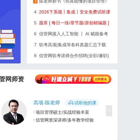
陈老师新书《你真能懂的项目管理》
3
4
2026下系规丨集成丨安全免费试听课
5
题库 [ 每日一练/章节题/原创精编题 ]
6
信管网接入人工智能 丨 AI 赋能备考
7
软考高项|集成等各科真题汇总下载
8
信管网软考讲师合作招聘(全职/兼职)
管网师资
高项-陈老师
试听他的课
>
项目管理硕士/实战经验丰富
信管网资深讲师/多年教学经验