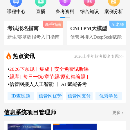
课程中心
直播
备考资料
综合知识
案例分析
新手指南
AI老师
考试报名指南
CNITPM大模型
新生/零基础报考入门指南
信管网接入DeepSeek赋能
热点资讯
2026上半年软考报名专题>>
•
2026下系规丨集成丨安全免费试听课
•
题库 [ 每日一练/章节题/原创精编题 ]
•
信管网接入人工智能 丨 AI 赋能备考
•
软考高项|集成等各科真题汇总下载
ID查试题
信管网优势
信管网支付
优秀学员
•
信管网软考讲师合作招聘(全职/兼职)
•
各地2026下半年软考报名时间及通知
信息系统项目管理师
更多
•
2026上半年软考证书领取时间及通知
•
陈老师新书《你真能懂的项目管理》