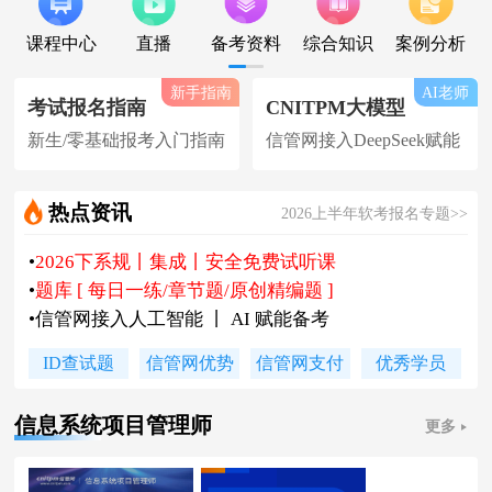
课程中心
直播
备考资料
综合知识
案例分析
新手指南
AI老师
考试报名指南
CNITPM大模型
新生/零基础报考入门指南
信管网接入DeepSeek赋能
热点资讯
2026上半年软考报名专题>>
•
2026下系规丨集成丨安全免费试听课
•
题库 [ 每日一练/章节题/原创精编题 ]
•
信管网接入人工智能 丨 AI 赋能备考
•
软考高项|集成等各科真题汇总下载
ID查试题
信管网优势
信管网支付
优秀学员
•
信管网软考讲师合作招聘(全职/兼职)
•
各地2026下半年软考报名时间及通知
信息系统项目管理师
更多
•
2026上半年软考证书领取时间及通知
•
陈老师新书《你真能懂的项目管理》