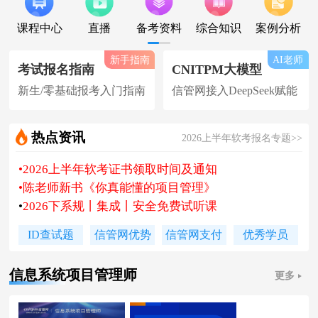
课程中心
直播
备考资料
综合知识
案例分析
新手指南
AI老师
考试报名指南
CNITPM大模型
新生/零基础报考入门指南
信管网接入DeepSeek赋能
热点资讯
2026上半年软考报名专题>>
•
2026上半年软考证书领取时间及通知
•
陈老师新书《你真能懂的项目管理》
•
2026下系规丨集成丨安全免费试听课
•
题库 [ 每日一练/章节题/原创精编题 ]
ID查试题
信管网优势
信管网支付
优秀学员
•
信管网接入人工智能 丨 AI 赋能备考
•
软考高项|集成等各科真题汇总下载
信息系统项目管理师
更多
•
信管网软考讲师合作招聘(全职/兼职)
•
各地2026下半年软考报名时间及通知