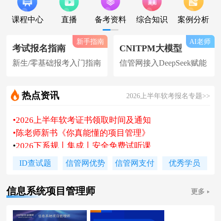
课程中心
直播
备考资料
综合知识
案例分析
新手指南
AI老师
考试报名指南
CNITPM大模型
新生/零基础报考入门指南
信管网接入DeepSeek赋能
热点资讯
2026上半年软考报名专题>>
•
2026上半年软考证书领取时间及通知
•
陈老师新书《你真能懂的项目管理》
•
2026下系规丨集成丨安全免费试听课
•
题库 [ 每日一练/章节题/原创精编题 ]
ID查试题
信管网优势
信管网支付
优秀学员
•
信管网接入人工智能 丨 AI 赋能备考
•
软考高项|集成等各科真题汇总下载
信息系统项目管理师
更多
•
信管网软考讲师合作招聘(全职/兼职)
•
各地2026下半年软考报名时间及通知