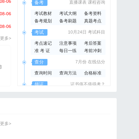
08-06
备考
直播课表
课程咨询
考试教材
考试大纲
备考资料
08-06
备考规划
备考刷题
真题考点
08-06
考试
10月24日
考试科目
更多>
考点速记
注意事项
考后答案
准 考 证
每日一练
考前冲刺
2026年集成官方指导书
查分
7月份
在线估分
习
2026系统集成项目管
查询时间
查询方法
合格标准
理工程师官方指导教材
领证
证书值不值得考？
领取时间
证书样本
证书查询
更多>