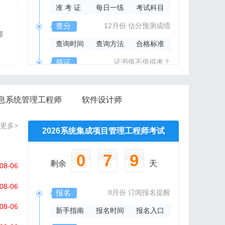
准 考 证
每日一练
考试科目
2026年系规内部辅导资料
查分
12月份
估分预测成绩
部
报班免费邮寄辅导资料
查询时间
查询方法
合格标准
信管网精心组编资料集
领证
证书值不值得考？
领取时间
证书样本
证书查询
息系统管理工程师
软件设计师
更多>
2026系统集成项目管理工程师考试
0
7
9
剩余
天
08-06
08-06
报名
8月份
订阅报名提醒
08-06
新手指南
报名时间
报名入口