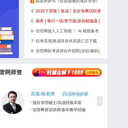
陈老师新书《你真能懂的项目管理》
3
4
2026下系规丨集成丨安全免费试听课
5
题库 [ 每日一练/章节题/原创精编题 ]
6
信管网接入人工智能 丨 AI 赋能备考
7
软考高项|集成等各科真题汇总下载
8
信管网软考讲师合作招聘(全职/兼职)
管网师资
高项-陈老师
试听他的课
>
项目管理硕士/实战经验丰富
信管网资深讲师/多年教学经验