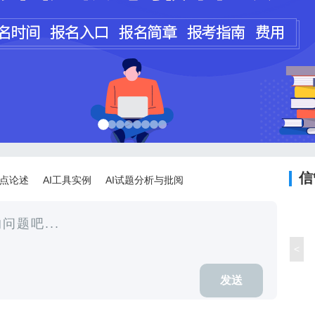
程师
计师
信
论点论述
AI工具实例
AI试题分析与批阅
<
发送