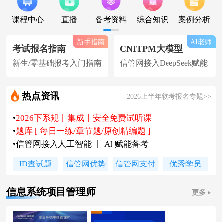
课程中心
直播
备考资料
综合知识
案例分析
新手指南
AI老师
考试报名指南
CNITPM大模型
新生/零基础报考入门指南
信管网接入DeepSeek赋能
热点资讯
2026上半年软考报名专题>>
•
2026下系规丨集成丨安全免费试听课
•
题库 [ 每日一练/章节题/原创精编题 ]
•
信管网接入人工智能 丨 AI 赋能备考
•
软考高项|集成等各科真题汇总下载
ID查试题
信管网优势
信管网支付
优秀学员
•
信管网软考讲师合作招聘(全职/兼职)
•
各地2026下半年软考报名时间及通知
信息系统项目管理师
更多
•
2026上半年软考证书领取时间及通知
•
陈老师新书《你真能懂的项目管理》