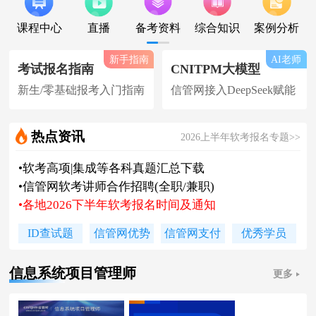
课程中心
直播
备考资料
综合知识
案例分析
新手指南
AI老师
考试报名指南
CNITPM大模型
新生/零基础报考入门指南
信管网接入DeepSeek赋能
•
软考高项|集成等各科真题汇总下载
热点资讯
2026上半年软考报名专题>>
•
信管网软考讲师合作招聘(全职/兼职)
•
各地2026下半年软考报名时间及通知
•
2026上半年软考证书领取时间及通知
•
陈老师新书《你真能懂的项目管理》
•
2026下系规丨集成丨安全免费试听课
ID查试题
信管网优势
信管网支付
优秀学员
•
题库 [ 每日一练/章节题/原创精编题 ]
•
信管网接入人工智能 丨 AI 赋能备考
信息系统项目管理师
更多