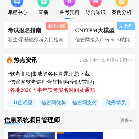
课程中心
直播
备考资料
综合知识
案例分析
新手指南
AI老师
考试报名指南
CNITPM大模型
新生/零基础报考入门指南
信管网接入DeepSeek赋能
热点资讯
2026上半年软考报名专题>>
•
软考高项|集成等各科真题汇总下载
•
信管网软考讲师合作招聘(全职/兼职)
•
各地2026下半年软考报名时间及通知
•
2026上半年软考证书领取时间及通知
ID查试题
信管网优势
信管网支付
优秀学员
•
陈老师新书《你真能懂的项目管理》
•
2026下系规丨集成丨安全免费试听课
信息系统项目管理师
更多
•
题库 [ 每日一练/章节题/原创精编题 ]
•
信管网接入人工智能 丨 AI 赋能备考