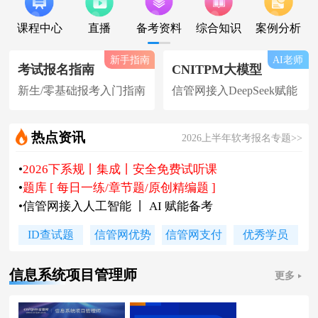
课程中心
直播
备考资料
综合知识
案例分析
新手指南
AI老师
考试报名指南
CNITPM大模型
新生/零基础报考入门指南
信管网接入DeepSeek赋能
热点资讯
2026上半年软考报名专题>>
•
2026下系规丨集成丨安全免费试听课
•
题库 [ 每日一练/章节题/原创精编题 ]
•
信管网接入人工智能 丨 AI 赋能备考
•
软考高项|集成等各科真题汇总下载
ID查试题
信管网优势
信管网支付
优秀学员
•
信管网软考讲师合作招聘(全职/兼职)
•
各地2026下半年软考报名时间及通知
信息系统项目管理师
更多
•
2026上半年软考证书领取时间及通知
•
陈老师新书《你真能懂的项目管理》