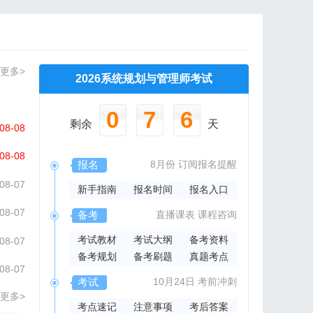
更多>
2026系统规划与管理师考试
0
7
6
剩余
天
08-08
08-08
报名
8月份
订阅报名提醒
08-07
新手指南
报名时间
报名入口
08-07
备考
直播课表
课程咨询
考试教材
考试大纲
备考资料
08-07
备考规划
备考刷题
真题考点
08-07
考试
10月24日
考前冲刺
更多>
考点速记
注意事项
考后答案