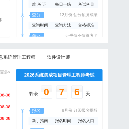
准 考 证
每日一练
考试科目
2026年系规内部辅导资料
查分
12月份
估分预测成绩
部
报班免费邮寄辅导资料
查询时间
查询方法
合格标准
信管网精心组编资料集
领证
证书值不值得考？
领取时间
证书样本
证书查询
息系统管理工程师
软件设计师
更多>
2026系统集成项目管理工程师考试
0
7
6
剩余
天
08-08
08-08
报名
8月份
订阅报名提醒
08-08
新手指南
报名时间
报名入口