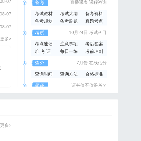
08-07
备考
直播课表
课程咨询
考试教材
考试大纲
备考资料
08-07
备考规划
备考刷题
真题考点
08-07
考试
10月24日
考试科目
更多>
考点速记
注意事项
考后答案
准 考 证
每日一练
考前冲刺
2026年集成官方指导书
查分
7月份
在线估分
习
2026系统集成项目管
查询时间
查询方法
合格标准
理工程师官方指导教材
领证
证书值不值得考？
领取时间
证书样本
证书查询
更多>