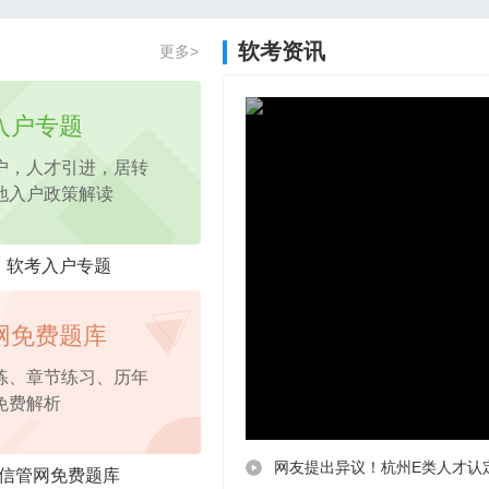
2026年项目管理认证PM免费试听课程
软考资讯
更多>
2026年pmp免费试听
课程，考点精讲
入户专题
户，人才引进，居转
地入户政策解读
软考入户专题
网免费题库
练、章节练习、历年
免费解析
网友提出异议！杭州E类人才认
信管网免费题库