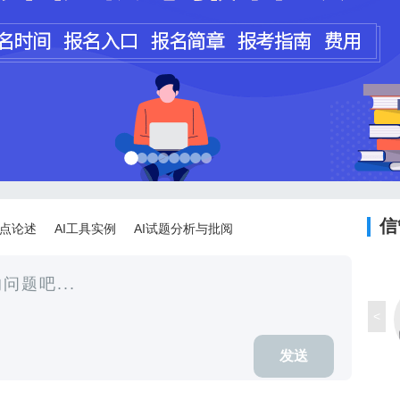
程师
计师
信
论点论述
AI工具实例
AI试题分析与批阅
<
发送