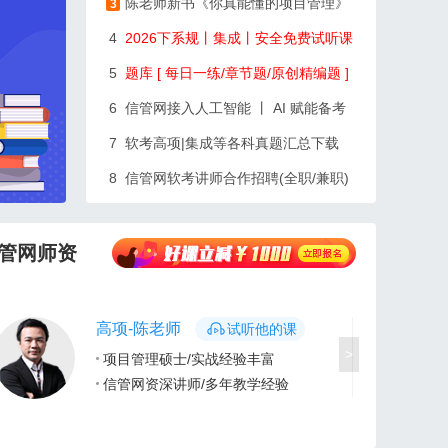
陈老师新书《你真能懂的项目管理》
3
4
2026下系规丨集成丨安全免费试听课
5
题库 [ 每日一练/章节题/原创精编题 ]
6
信管网接入人工智能 丨 AI 赋能备考
7
软考高项|集成等各科真题汇总下载
8
信管网软考讲师合作招聘(全职/兼职)
管网师资
网工-周老师
试听他的课
>
计算机网络工程师/实战经验丰富
信管网资深讲师/多年教学经验