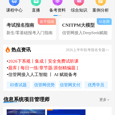
课程中心
直播
备考资料
综合知识
案例分析
新手指南
AI老师
考试报名指南
CNITPM大模型
新生/零基础报考入门指南
信管网接入DeepSeek赋能
热点资讯
2026上半年软考报名专题>>
•
2026下系规丨集成丨安全免费试听课
•
题库 [ 每日一练/章节题/原创精编题 ]
•
信管网接入人工智能 丨 AI 赋能备考
•
软考高项|集成等各科真题汇总下载
ID查试题
信管网优势
信管网支付
优秀学员
•
信管网软考讲师合作招聘(全职/兼职)
•
各地2026下半年软考报名时间及通知
信息系统项目管理师
更多
•
2026上半年软考证书领取时间及通知
•
陈老师新书《你真能懂的项目管理》