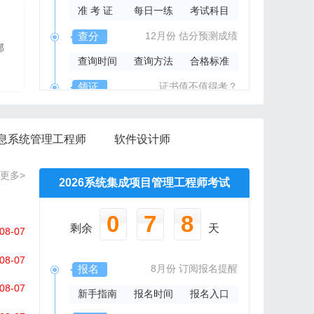
准 考 证
每日一练
考试科目
2026年系规内部辅导资料
查分
12月份
估分预测成绩
部
报班免费邮寄辅导资料
查询时间
查询方法
合格标准
信管网精心组编资料集
领证
证书值不值得考？
领取时间
证书样本
证书查询
息系统管理工程师
软件设计师
更多>
2026系统集成项目管理工程师考试
0
7
8
剩余
天
08-07
08-07
报名
8月份
订阅报名提醒
08-07
新手指南
报名时间
报名入口