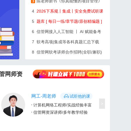
陈老师新书《你真能懂的项目管理》
3
4
2026下系规丨集成丨安全免费试听课
5
题库 [ 每日一练/章节题/原创精编题 ]
6
信管网接入人工智能 丨 AI 赋能备考
7
软考高项|集成等各科真题汇总下载
8
信管网软考讲师合作招聘(全职/兼职)
管网师资
网工-周老师
试听他的课
>
计算机网络工程师/实战经验丰富
信管网资深讲师/多年教学经验