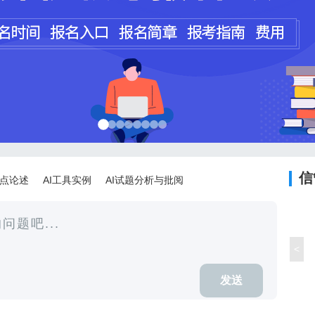
程师
计师
信
论点论述
AI工具实例
AI试题分析与批阅
<
发送