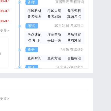
08-07
备考
直播课表
课程咨询
考试教材
考试大纲
备考资料
08-07
备考规划
备考刷题
真题考点
08-07
考试
10月24日
考试科目
更多>
考点速记
注意事项
考后答案
准 考 证
每日一练
考前冲刺
2026年集成官方指导书
查分
7月份
在线估分
习
2026系统集成项目管
查询时间
查询方法
合格标准
理工程师官方指导教材
领证
证书值不值得考？
领取时间
证书样本
证书查询
更多>