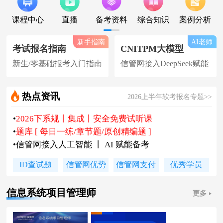
课程中心
直播
备考资料
综合知识
案例分析
新手指南
AI老师
考试报名指南
CNITPM大模型
新生/零基础报考入门指南
信管网接入DeepSeek赋能
热点资讯
2026上半年软考报名专题>>
•
2026下系规丨集成丨安全免费试听课
•
题库 [ 每日一练/章节题/原创精编题 ]
•
信管网接入人工智能 丨 AI 赋能备考
•
软考高项|集成等各科真题汇总下载
ID查试题
信管网优势
信管网支付
优秀学员
•
信管网软考讲师合作招聘(全职/兼职)
•
各地2026下半年软考报名时间及通知
信息系统项目管理师
更多
•
2026上半年软考证书领取时间及通知
•
陈老师新书《你真能懂的项目管理》