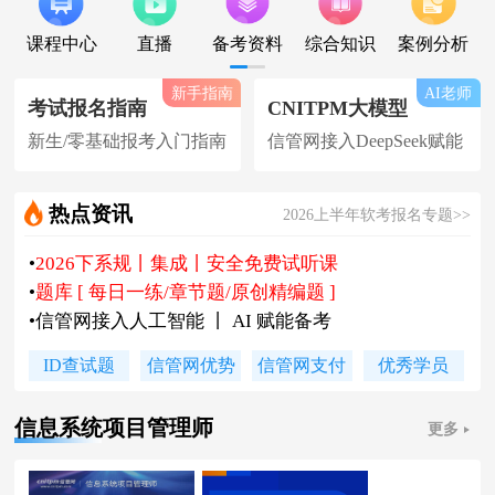
课程中心
直播
备考资料
综合知识
案例分析
新手指南
AI老师
考试报名指南
CNITPM大模型
新生/零基础报考入门指南
信管网接入DeepSeek赋能
热点资讯
2026上半年软考报名专题>>
•
2026下系规丨集成丨安全免费试听课
•
题库 [ 每日一练/章节题/原创精编题 ]
•
信管网接入人工智能 丨 AI 赋能备考
•
软考高项|集成等各科真题汇总下载
ID查试题
信管网优势
信管网支付
优秀学员
•
信管网软考讲师合作招聘(全职/兼职)
•
各地2026下半年软考报名时间及通知
信息系统项目管理师
更多
•
2026上半年软考证书领取时间及通知
•
陈老师新书《你真能懂的项目管理》