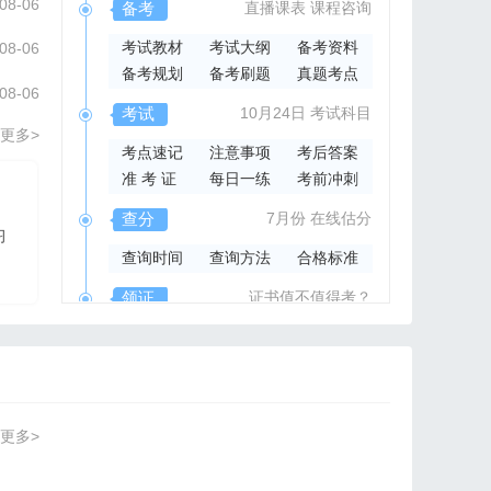
08-06
备考
直播课表
课程咨询
考试教材
考试大纲
备考资料
08-06
备考规划
备考刷题
真题考点
08-06
考试
10月24日
考试科目
更多>
考点速记
注意事项
考后答案
准 考 证
每日一练
考前冲刺
2026年集成官方指导书
查分
7月份
在线估分
习
2026系统集成项目管
查询时间
查询方法
合格标准
理工程师官方指导教材
领证
证书值不值得考？
领取时间
证书样本
证书查询
更多>