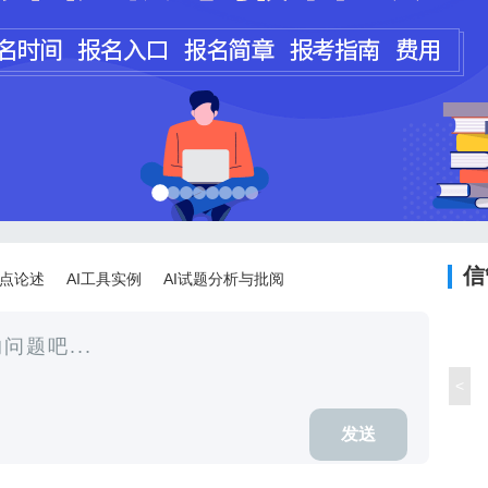
程师
计师
信
论点论述
AI工具实例
AI试题分析与批阅
<
发送