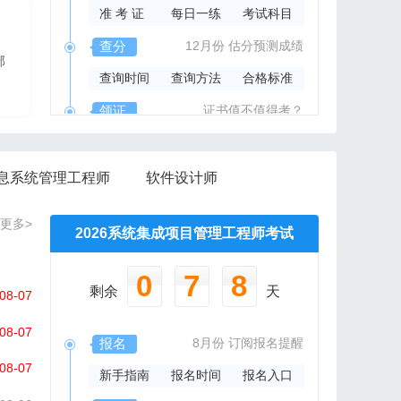
准 考 证
每日一练
考试科目
2026年系规内部辅导资料
查分
12月份
估分预测成绩
部
报班免费邮寄辅导资料
查询时间
查询方法
合格标准
信管网精心组编资料集
领证
证书值不值得考？
领取时间
证书样本
证书查询
息系统管理工程师
软件设计师
更多>
2026系统集成项目管理工程师考试
0
7
8
剩余
天
08-07
08-07
报名
8月份
订阅报名提醒
08-07
新手指南
报名时间
报名入口