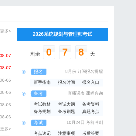
更多>
2026系统规划与管理师考试
0
7
8
剩余
天
08-07
08-07
报名
8月份
订阅报名提醒
08-06
新手指南
报名时间
报名入口
08-06
备考
直播课表
课程咨询
考试教材
考试大纲
备考资料
08-06
备考规划
备考刷题
真题考点
08-06
考试
10月24日
考前冲刺
更多>
考点速记
注意事项
考后答案