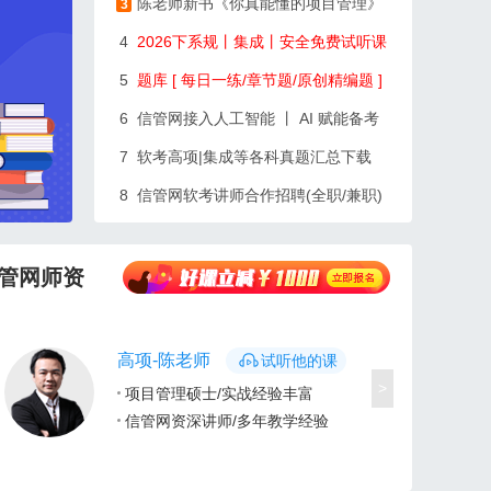
陈老师新书《你真能懂的项目管理》
3
4
2026下系规丨集成丨安全免费试听课
5
题库 [ 每日一练/章节题/原创精编题 ]
6
信管网接入人工智能 丨 AI 赋能备考
7
软考高项|集成等各科真题汇总下载
8
信管网软考讲师合作招聘(全职/兼职)
管网师资
高项-陈老师
试听他的课
>
项目管理硕士/实战经验丰富
信管网资深讲师/多年教学经验