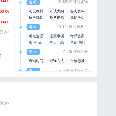
08-06
备考
直播课表
课程咨询
考试教材
考试大纲
备考资料
08-06
备考规划
备考刷题
真题考点
08-06
考试
10月24日
考试科目
更多>
考点速记
注意事项
考后答案
准 考 证
每日一练
考前冲刺
2026年集成官方指导书
查分
7月份
在线估分
习
2026系统集成项目管
查询时间
查询方法
合格标准
理工程师官方指导教材
领证
证书值不值得考？
领取时间
证书样本
证书查询
更多>