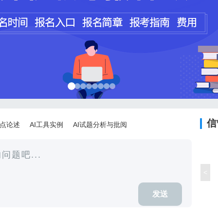
程师
计师
信
论点论述
AI工具实例
AI试题分析与批阅
<
发送