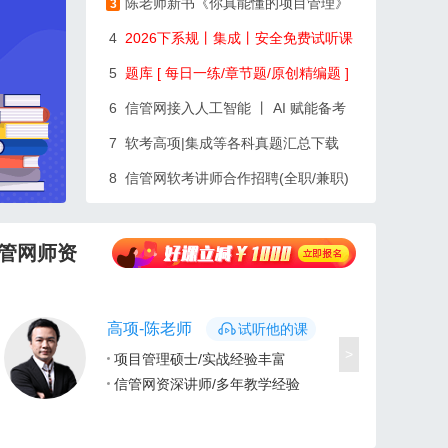
陈老师新书《你真能懂的项目管理》
3
4
2026下系规丨集成丨安全免费试听课
5
题库 [ 每日一练/章节题/原创精编题 ]
6
信管网接入人工智能 丨 AI 赋能备考
7
软考高项|集成等各科真题汇总下载
8
信管网软考讲师合作招聘(全职/兼职)
管网师资
高项-陈老师
试听他的课
>
项目管理硕士/实战经验丰富
信管网资深讲师/多年教学经验