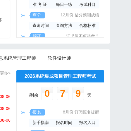
准 考 证
每日一练
考试科目
2026年系规内部辅导资料
查分
12月份
估分预测成绩
部
报班免费邮寄辅导资料
查询时间
查询方法
合格标准
信管网精心组编资料集
领证
证书值不值得考？
领取时间
证书样本
证书查询
息系统管理工程师
软件设计师
更多>
2026系统集成项目管理工程师考试
0
7
9
剩余
天
08-06
08-06
报名
8月份
订阅报名提醒
08-06
新手指南
报名时间
报名入口