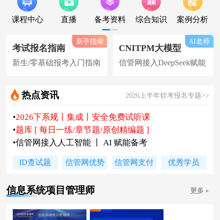
课程中心
直播
备考资料
综合知识
案例分析
新手指南
AI老师
考试报名指南
CNITPM大模型
新生/零基础报考入门指南
信管网接入DeepSeek赋能
热点资讯
2026上半年软考报名专题>>
•
2026下系规丨集成丨安全免费试听课
•
题库 [ 每日一练/章节题/原创精编题 ]
•
信管网接入人工智能 丨 AI 赋能备考
•
软考高项|集成等各科真题汇总下载
ID查试题
信管网优势
信管网支付
优秀学员
•
信管网软考讲师合作招聘(全职/兼职)
•
各地2026下半年软考报名时间及通知
信息系统项目管理师
更多
•
2026上半年软考证书领取时间及通知
•
陈老师新书《你真能懂的项目管理》