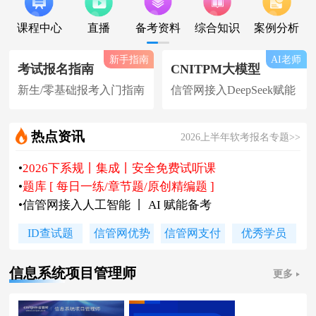
课程中心
直播
备考资料
综合知识
案例分析
新手指南
AI老师
考试报名指南
CNITPM大模型
新生/零基础报考入门指南
信管网接入DeepSeek赋能
热点资讯
2026上半年软考报名专题>>
•
2026下系规丨集成丨安全免费试听课
•
题库 [ 每日一练/章节题/原创精编题 ]
•
信管网接入人工智能 丨 AI 赋能备考
•
软考高项|集成等各科真题汇总下载
ID查试题
信管网优势
信管网支付
优秀学员
•
信管网软考讲师合作招聘(全职/兼职)
•
各地2026下半年软考报名时间及通知
信息系统项目管理师
更多
•
2026上半年软考证书领取时间及通知
•
陈老师新书《你真能懂的项目管理》