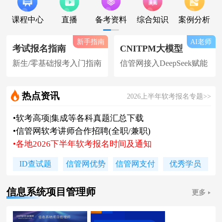
课程中心
直播
备考资料
综合知识
案例分析
新手指南
AI老师
考试报名指南
CNITPM大模型
新生/零基础报考入门指南
信管网接入DeepSeek赋能
热点资讯
2026上半年软考报名专题>>
•
软考高项|集成等各科真题汇总下载
•
信管网软考讲师合作招聘(全职/兼职)
•
各地2026下半年软考报名时间及通知
•
2026上半年软考证书领取时间及通知
ID查试题
信管网优势
信管网支付
优秀学员
•
陈老师新书《你真能懂的项目管理》
•
2026下系规丨集成丨安全免费试听课
信息系统项目管理师
更多
•
题库 [ 每日一练/章节题/原创精编题 ]
•
信管网接入人工智能 丨 AI 赋能备考