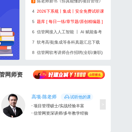
陈老师新书《你真能懂的项目管理》
3
4
2026下系规丨集成丨安全免费试听课
5
题库 [ 每日一练/章节题/原创精编题 ]
6
信管网接入人工智能 丨 AI 赋能备考
7
软考高项|集成等各科真题汇总下载
8
信管网软考讲师合作招聘(全职/兼职)
管网师资
高项-陈老师
试听他的课
>
项目管理硕士/实战经验丰富
信管网资深讲师/多年教学经验