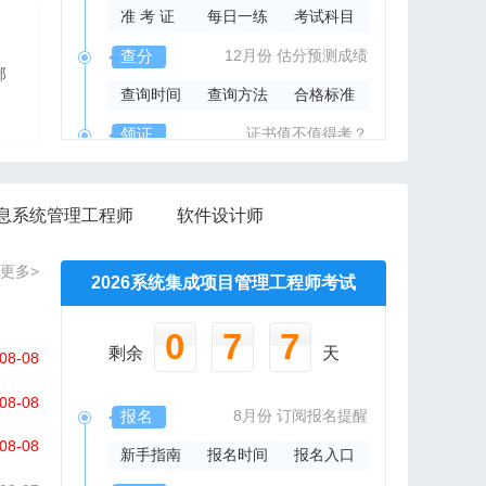
准 考 证
每日一练
考试科目
2026年系规内部辅导资料
查分
12月份
估分预测成绩
部
报班免费邮寄辅导资料
查询时间
查询方法
合格标准
信管网精心组编资料集
领证
证书值不值得考？
领取时间
证书样本
证书查询
息系统管理工程师
软件设计师
更多>
2026系统集成项目管理工程师考试
0
7
7
剩余
天
08-08
08-08
报名
8月份
订阅报名提醒
08-08
新手指南
报名时间
报名入口