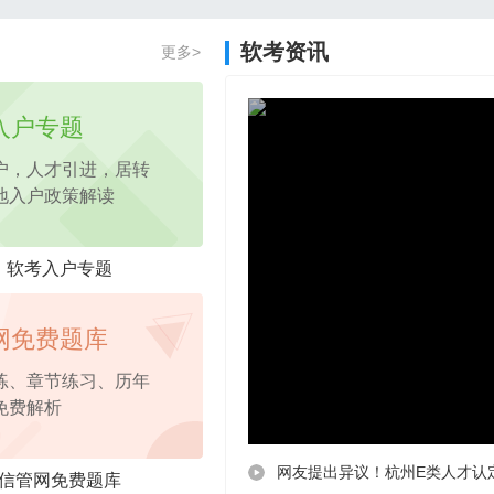
2026年项目管理认证PM免费试听课程
软考资讯
更多>
2026年pmp免费试听
课程，考点精讲
入户专题
户，人才引进，居转
地入户政策解读
软考入户专题
网免费题库
练、章节练习、历年
免费解析
网友提出异议！杭州E类人才认
信管网免费题库