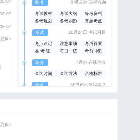
08-07
备考
直播课表
课程咨询
考试教材
考试大纲
备考资料
08-07
备考规划
备考刷题
真题考点
08-07
考试
10月24日
考试科目
更多>
考点速记
注意事项
考后答案
准 考 证
每日一练
考前冲刺
2026年集成官方指导书
查分
7月份
在线估分
习
2026系统集成项目管
查询时间
查询方法
合格标准
理工程师官方指导教材
领证
证书值不值得考？
领取时间
证书样本
证书查询
更多>