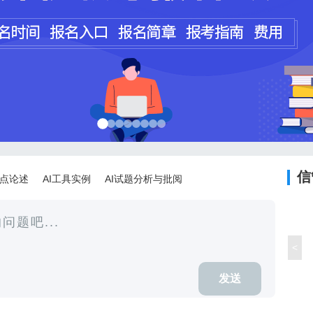
程师
计师
信
论点论述
AI工具实例
AI试题分析与批阅
<
发送