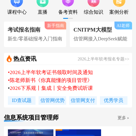
课程中心
直播
备考资料
综合知识
案例分析
新手指南
AI老师
考试报名指南
CNITPM大模型
新生/零基础报考入门指南
信管网接入DeepSeek赋能
热点资讯
2026上半年软考报名专题>>
•
2026上半年软考证书领取时间及通知
•
陈老师新书《你真能懂的项目管理》
•
2026下系规丨集成丨安全免费试听课
•
题库 [ 每日一练/章节题/原创精编题 ]
ID查试题
信管网优势
信管网支付
优秀学员
•
信管网接入人工智能 丨 AI 赋能备考
•
软考高项|集成等各科真题汇总下载
信息系统项目管理师
更多
•
信管网软考讲师合作招聘(全职/兼职)
•
各地2026下半年软考报名时间及通知