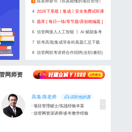
陈老师新书《你真能懂的项目管理》
3
4
2026下系规丨集成丨安全免费试听课
5
题库 [ 每日一练/章节题/原创精编题 ]
6
信管网接入人工智能 丨 AI 赋能备考
7
软考高项|集成等各科真题汇总下载
8
信管网软考讲师合作招聘(全职/兼职)
管网师资
高项-陈老师
试听他的课
>
项目管理硕士/实战经验丰富
信管网资深讲师/多年教学经验