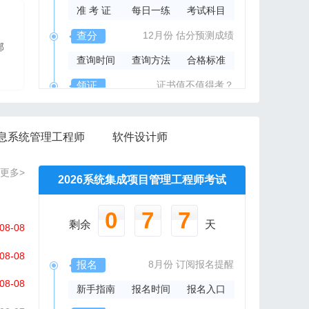
准 考 证
每日一练
考试科目
2026年系规内部辅导资料
查分
12月份
估分预测成绩
部
报班免费邮寄辅导资料
查询时间
查询方法
合格标准
信管网精心组编资料集
领证
证书值不值得考？
领取时间
证书样本
证书查询
息系统管理工程师
软件设计师
更多>
2026系统集成项目管理工程师考试
0
7
7
剩余
天
08-08
08-08
报名
8月份
订阅报名提醒
08-08
新手指南
报名时间
报名入口