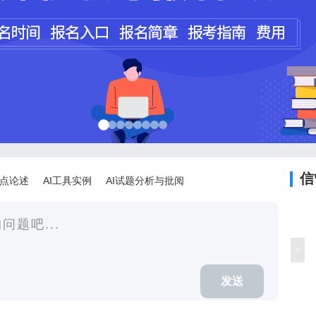
程师
计师
信
论点论述
AI工具实例
AI试题分析与批阅
<
发送