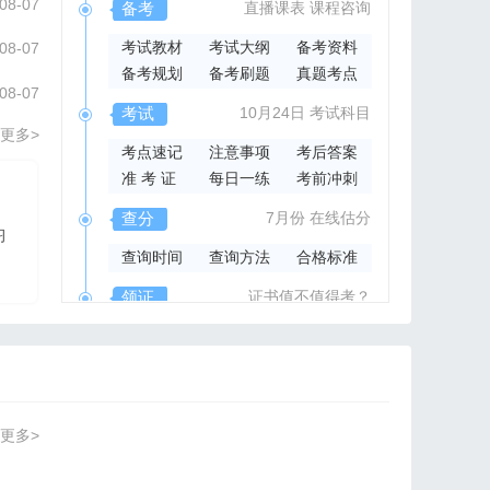
08-07
备考
直播课表
课程咨询
考试教材
考试大纲
备考资料
08-07
备考规划
备考刷题
真题考点
08-07
考试
10月24日
考试科目
更多>
考点速记
注意事项
考后答案
准 考 证
每日一练
考前冲刺
2026年集成官方指导书
查分
7月份
在线估分
习
2026系统集成项目管
查询时间
查询方法
合格标准
理工程师官方指导教材
领证
证书值不值得考？
领取时间
证书样本
证书查询
更多>