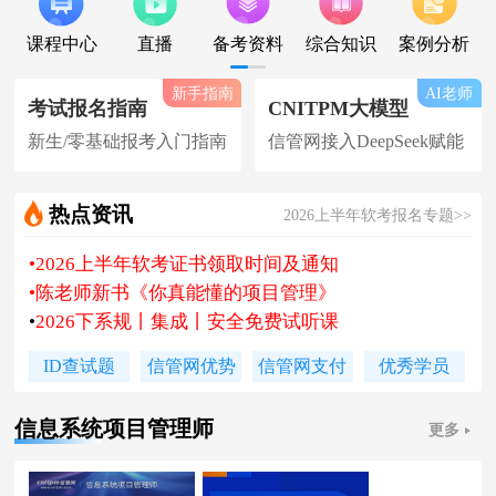
课程中心
直播
备考资料
综合知识
案例分析
新手指南
AI老师
考试报名指南
CNITPM大模型
新生/零基础报考入门指南
信管网接入DeepSeek赋能
热点资讯
2026上半年软考报名专题>>
•
2026上半年软考证书领取时间及通知
•
陈老师新书《你真能懂的项目管理》
•
2026下系规丨集成丨安全免费试听课
•
题库 [ 每日一练/章节题/原创精编题 ]
ID查试题
信管网优势
信管网支付
优秀学员
•
信管网接入人工智能 丨 AI 赋能备考
•
软考高项|集成等各科真题汇总下载
信息系统项目管理师
更多
•
信管网软考讲师合作招聘(全职/兼职)
•
各地2026下半年软考报名时间及通知