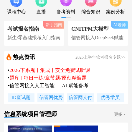
课程中心
直播
备考资料
综合知识
案例分析
新手指南
AI老师
考试报名指南
CNITPM大模型
新生/零基础报考入门指南
信管网接入DeepSeek赋能
热点资讯
2026上半年软考报名专题>>
•
2026下系规丨集成丨安全免费试听课
•
题库 [ 每日一练/章节题/原创精编题 ]
•
信管网接入人工智能 丨 AI 赋能备考
•
软考高项|集成等各科真题汇总下载
ID查试题
信管网优势
信管网支付
优秀学员
•
信管网软考讲师合作招聘(全职/兼职)
•
各地2026下半年软考报名时间及通知
信息系统项目管理师
更多
•
2026上半年软考证书领取时间及通知
•
陈老师新书《你真能懂的项目管理》