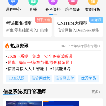
课程中心
直播
备考资料
综合知识
案例分析
新手指南
AI老师
考试报名指南
CNITPM大模型
新生/零基础报考入门指南
信管网接入DeepSeek赋能
热点资讯
2026上半年软考报名专题>>
•
2026下系规丨集成丨安全免费试听课
•
题库 [ 每日一练/章节题/原创精编题 ]
•
信管网接入人工智能 丨 AI 赋能备考
•
软考高项|集成等各科真题汇总下载
ID查试题
信管网优势
信管网支付
优秀学员
•
信管网软考讲师合作招聘(全职/兼职)
•
各地2026下半年软考报名时间及通知
信息系统项目管理师
更多
•
2026上半年软考证书领取时间及通知
•
陈老师新书《你真能懂的项目管理》